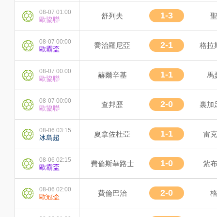
08-07 01:00
1-3
舒列夫
歐協聯
08-07 00:00
2-1
喬治羅尼亞
格拉
歐霸盃
08-07 00:00
1-1
赫爾辛基
馬
歐協聯
08-07 00:00
2-0
查邦歷
裏加
歐協聯
08-06 03:15
1-1
夏拿佐杜亞
雷
冰島超
08-06 02:15
1-0
費倫斯華路士
紮
歐霸盃
08-06 02:00
2-0
費倫巴治
歐冠盃