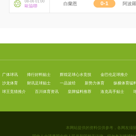
08-06 01:00
0-1
白蘭恩
阿波
歐協聯
广体球讯
|
烽行好料贴士
|
辉煌足球心水竞技
|
金巴伦足球推介
|
沙龙体育
|
财讯足球贴士
|
一品波经
|
新势力体育
|
纵横体育猛
球王竞猜推介
|
百川体育资讯
|
皇牌猛料推荐
|
洛克高手贴士
|
本网站提供的资料仅供参考，各网友须