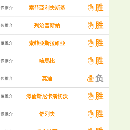
胜
索菲亞利夫斯基
占俊推介
胜
列治普斯納
占俊推介
胜
索菲亞斯拉維亞
占俊推介
胜
哈馬比
占俊推介
负
莫迪
占俊推介
胜
澤倫斯尼卡潘切沃
占俊推介
胜
舒列夫
占俊推介