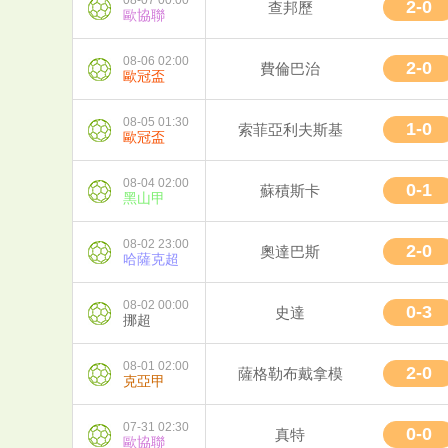
08-07 00:00
2-0
查邦歷
歐協聯
08-06 02:00
2-0
費倫巴治
歐冠盃
08-05 01:30
1-0
索菲亞利夫斯基
歐冠盃
08-04 02:00
0-1
蘇積斯卡
黑山甲
08-02 23:00
2-0
奧達巴斯
哈薩克超
08-02 00:00
0-3
史達
挪超
08-01 02:00
2-0
薩格勒布戴拿模
克亞甲
07-31 02:30
0-0
真特
歐協聯