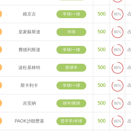
維京古
500
半球/一球
86%
皇家蘇斯達
500
半球
86%
費德列斯達
500
半球/一球
86%
波杜基林特
500
受球半
86%
斯卡利卡
500
半球/一球
86%
吉安納
500
球半/两球
86%
PAOK沙朗歷基
500
受平手/半球
86%