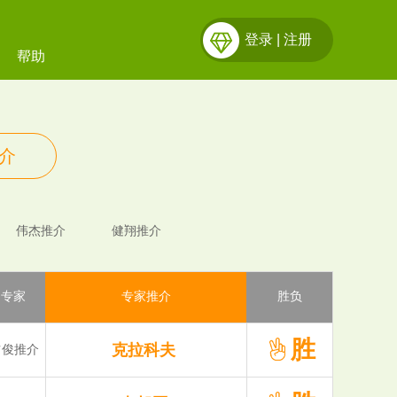
登录
|
注册
帮助
介
伟杰推介
健翔推介
专家
专家推介
胜负
胜
克拉科夫
占俊推介