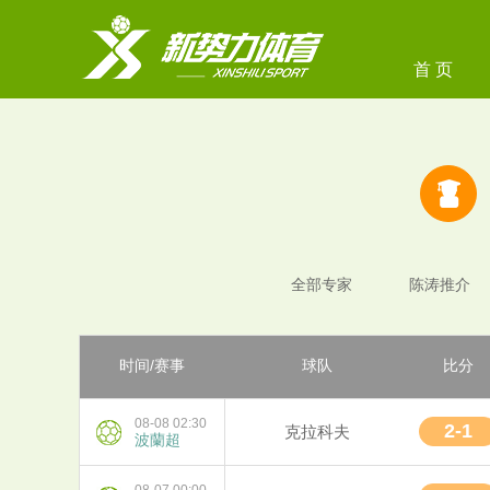
首 页
全部专家
陈涛推介
时间/赛事
球队
比分
08-08 02:30
2-1
克拉科夫
波蘭超