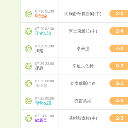
07-30 01:30
2-0
比爾舒華夏普爾(中)
歐冠盃
07-29 02:30
2-4
阿士東維拉(中)
球會友誼
07-28 01:00
4-0
洛辛堡
挪超
07-26 23:00
0-3
辛迪夫佐特
挪超
07-26 00:00
1-1
泰拿華斯巴達
斯伐超
07-25 00:00
4-0
克雷莫納
球會友誼
07-24 01:00
2-3
基輔戴拿模(中)
歐霸盃