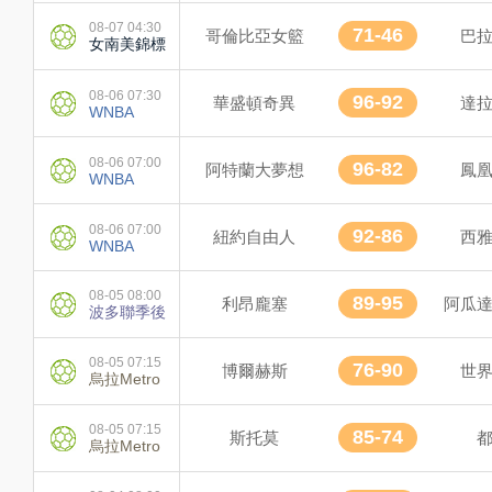
08-07 04:30
71-46
哥倫比亞女籃
巴
女南美錦標
08-06 07:30
96-92
華盛頓奇異
達
WNBA
08-06 07:00
96-82
阿特蘭大夢想
鳳
WNBA
08-06 07:00
92-86
紐約自由人
西
WNBA
08-05 08:00
89-95
利昂龐塞
阿瓜
波多聯季後
08-05 07:15
76-90
博爾赫斯
世
烏拉Metro
08-05 07:15
85-74
斯托莫
烏拉Metro