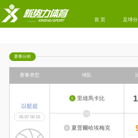
首 页
足球分
赛事分析
赛事类型
球队
1
里雄馬卡比
主
以籃超
VS
05-07 00:10
夏普爾哈埃梅克
客