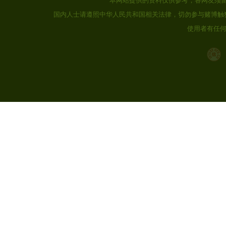
本网站提供的资料仅供参考，各网友须
国内人士请遵照中华人民共和国相关法律，切勿参与赌博触
使用者有任何