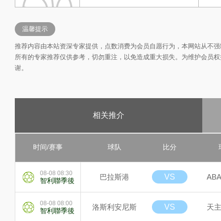
温馨提示
推荐内容由本站资深专家提供，点数消费为会员自愿行为，本网站从不强
所有的专家推荐仅供参考，切勿重注，以免造成重大损失。为维护会员权
谢。
相关推介
时间/赛事
球队
比分
08-08 08:30
巴拉斯港
VS
AB
智利聯季後
08-08 08:00
洛斯利安尼斯
VS
天
智利聯季後