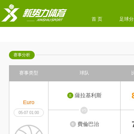
首 页
足球分
赛事分析
赛事类型
球队
薩拉基利斯
主
Euro
VS
05-07 01:00
費倫巴治
客