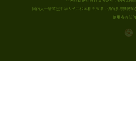
本网站提供的资料仅供参考，各网友须
国内人士请遵照中华人民共和国相关法律，切勿参与赌博触
使用者有任何