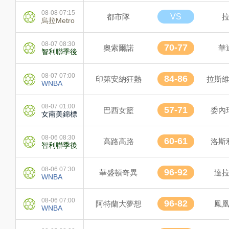
08-08 07:15
都市隊
VS
烏拉Metro
08-07 08:30
70-77
奧索爾諾
華
智利聯季後
08-07 07:00
84-86
印第安納狂熱
拉斯
WNBA
08-07 01:00
57-71
巴西女籃
委內
女南美錦標
08-06 08:30
60-61
高路高路
洛斯
智利聯季後
08-06 07:30
96-92
華盛頓奇異
達
WNBA
08-06 07:00
96-82
阿特蘭大夢想
鳳
WNBA