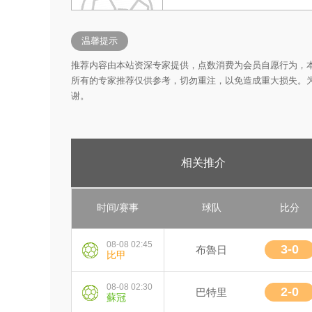
温馨提示
推荐内容由本站资深专家提供，点数消费为会员自愿行为，
所有的专家推荐仅供参考，切勿重注，以免造成重大损失。
谢。
相关推介
时间/赛事
球队
比分
08-08 02:45
3-0
布魯日
比甲
08-08 02:30
2-0
巴特里
蘇冠