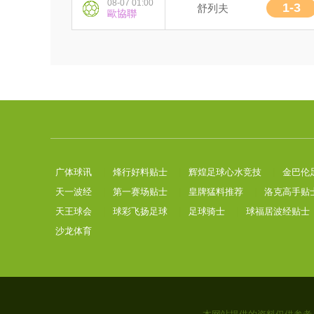
08-07 01:00
1-3
舒列夫
歐協聯
广体球讯
|
烽行好料贴士
|
辉煌足球心水竞技
|
金巴伦
天一波经
|
第一赛场贴士
|
皇牌猛料推荐
|
洛克高手贴
天王球会
|
球彩飞扬足球
|
足球骑士
|
球福居波经贴士
沙龙体育