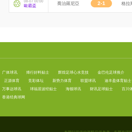
08-07 00:00
2-1
喬治羅尼亞
格拉
歐霸盃
广体球讯
|
烽行好料贴士
|
辉煌足球心水竞技
|
金巴伦足球推介
|
|
正源体育
|
竞彩体坛
|
新势力体育
|
联盟球讯
|
迪丰盈体育贴士
万事达球讯
|
球福居波经贴士
|
海顿球讯
|
财讯足球贴士
|
百川
香港经典球网